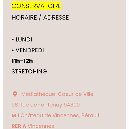
CONSERVATOIRE
HORAIRE / ADRESSE
• LUNDI
•
VENDREDI
11h-12h
STRETCHING
Médiathèque-Coeur de Ville
98 Rue de Fontenay 94300
M 1
Château de Vincennes, Bérault
RER A
Vincennes